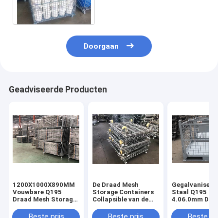
stackable bins 1000kg
Doorgaan
Geadviseerde Producten
1200X1000X890MM
De Draad Mesh
Gegalvaniseer
Vouwbare Q195
Storage Containers
Staal Q195
Draad Mesh Storage
Collapsible van de
4.06.0mm Dra
Containers For
supermarkt800-
Mesh Pallet C
Warehouse
1700kgs Lading
Foldable Wire
Beste prijs
Beste prijs
Beste pri