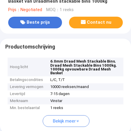
Basket van Draadmesh stackable bins 1000kg
Prijs：Negotiated
MOQ：1 reeks
Beste prijs
Contact nu
Productomschrijving
,
6.0mm Draad Mesh Stackable Bins
,
Draad Mesh Stackable Bins 1000kg
Hoog licht
1000kg opvouwbare Draad Mesh
Basket
Betalingscondities
L/C, T/T
Levering vermogen
10000 reeksen/maand
Levertijd
7-15 dagen
Merknaam
Vinstar
Min. bestelaantal
1 reeks
Bekijk meer