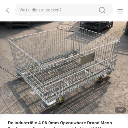
2
/
2
De industriële 4.06.0mm Opvouwbare Draad Mesh