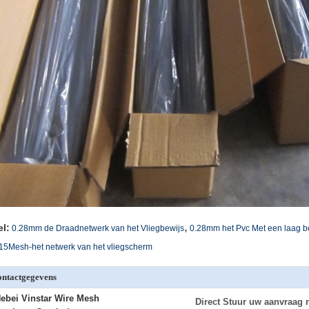
,
el:
0.28mm de Draadnetwerk van het Vliegbewijs
0.28mm het Pvc Met een laag b
5Mesh-het netwerk van het vliegscherm
ntactgegevens
ebei Vinstar Wire Mesh
Direct Stuur uw aanvraag 