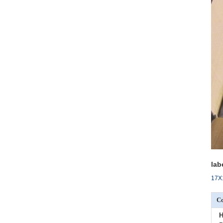
lab
17X1
Co
H