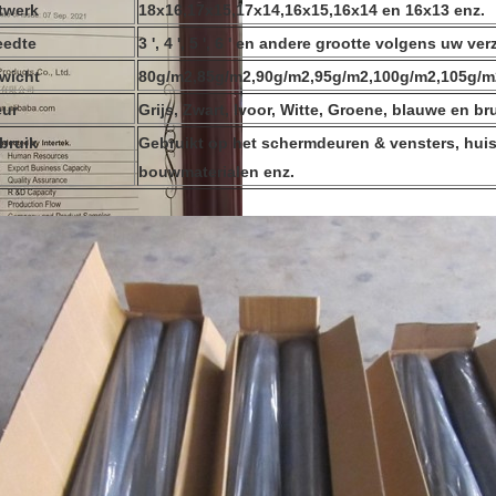
twerk
18x16,17x15,17x14,16x15,16x14 en 16x13 enz.
eedte
3 ', 4 ', 5 ', 6 ' en andere grootte volgens uw ve
wicht
80g/m2,85g/m2,90g/m2,95g/m2,100g/m2,105g/m
eur
Grijs, Zwart, Ivoor, Witte, Groene, blauwe en br
bruik
Gebruikt op het schermdeuren & vensters, hui
bouwmaterialen enz.