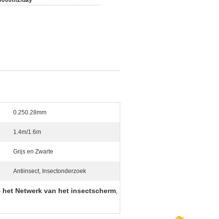
0000m2/day
0.250.28mm
1.4m/1.6m
Grijs en Zwarte
Antiinsect, Insectonderzoek
 het Netwerk van het insectscherm
,