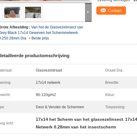
Levering vermogen:
2
Contact
Grote Afbeelding :
Van het de Glasvezelinsect van
Grey Black 17x14 Geweven het Schermnetwerk
0.250.28mm Dia
Beste prijs
etailleerde productomschrijving
teriaal:
Glasvezeldraad
Draad Dia.:
ening:
17x14 netwerk
Breedte:
wicht:
90-120g/m2
Kleur:
pe:
Deur & Venster de Schermen
Toepassing:
17x14 het Scherm van het glasvezelinsect
17x14
,
og licht:
Netwerk 0.28mm van het insectscherm