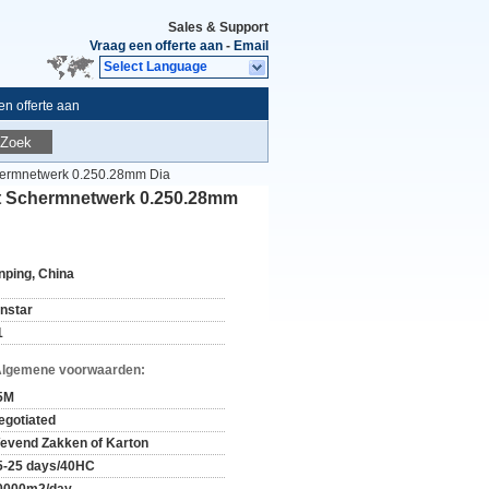
Sales & Support
Vraag een offerte aan
-
Email
Select Language
n offerte aan
Zoek
chermnetwerk 0.250.28mm Dia
et Schermnetwerk 0.250.28mm
nping, China
instar
1
Algemene voorwaarden:
5M
egotiated
evend Zakken of Karton
5-25 days/40HC