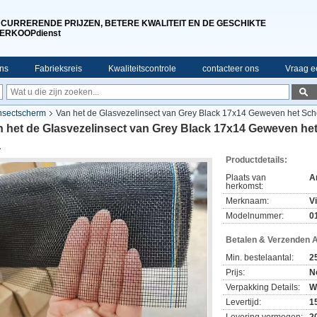
CURRERENDE PRIJZEN, BETERE KWALITEIT EN DE GESCHIKTE
ERKOOPdienst
ns
Fabrieksreis
Kwaliteitscontrole
contacteer ons
Vraag ee
insectscherm
Van het de Glasvezelinsect van Grey Black 17x14 Geweven het S
n het de Glasvezelinsect van Grey Black 17x14 Geweven h
a
Productdetails:
Plaats van
A
herkomst:
Merknaam:
V
Modelnummer:
0
Betalen & Verzenden 
Min. bestelaantal:
2
Prijs:
N
Verpakking Details:
W
Levertijd:
1