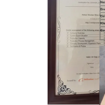
Ne
Br
Ge
Kl
Ge