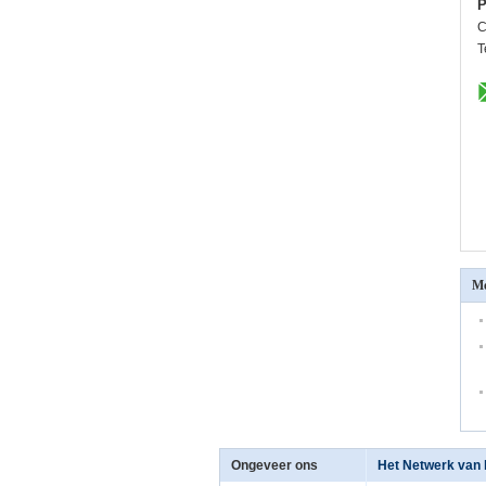
P
C
T
Me
Ongeveer ons
Het Netwerk van 