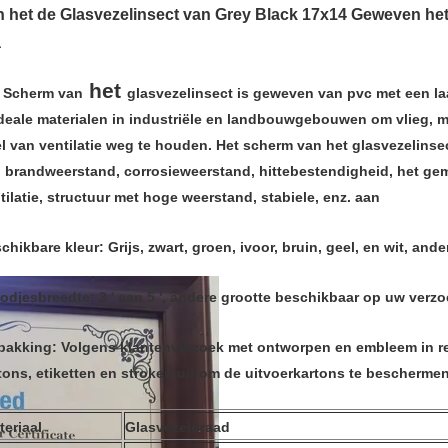
n het de Glasvezelinsect van Grey Black 17x14 Geweven h
a
het
 Scherm van
glasvezelinsect
is geweven van pvc met een laa
ideale materialen in industriële en landbouwgebouwen om vlieg, m
l van ventilatie weg te houden. Het scherm van het glasvezelins
 brandweerstand, corrosieweerstand, hittebestendigheid, het g
tilatie, structuur met hoge weerstand, stabiele, enz. aan
chikbare kleur:
Grijs, zwart, groen, ivoor, bruin, geel, en wit, an
odjesbreedte:
3 ' aan 5 ', andere grootte beschikbaar op uw verzo
pakking
: Volgens klantenverzoek met ontworpen en embleem in re
tons, etiketten en stroken uit om de uitvoerkartons te beschermen
teriaal
Glasvezeldraad