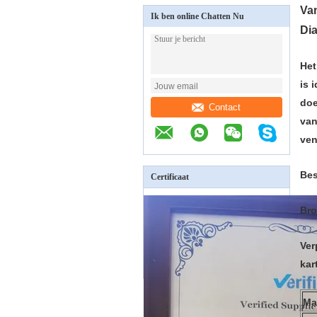
Va
Ik ben online Chatten Nu
Di
Het
is 
doe
Contact
van
ven
Bes
Certificaat
Bro
Ver
kar
Ma