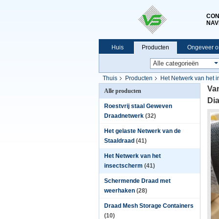
CON
NAV
Huis
Producten
Ongeveer o
Thuis
Producten
Het Netwerk van het 
Va
Alle producten
Di
Roestvrij staal Geweven
Draadnetwerk
(32)
Het gelaste Netwerk van de
Staaldraad
(41)
Het Netwerk van het
insectscherm
(41)
Schermende Draad met
weerhaken
(28)
Draad Mesh Storage Containers
(10)