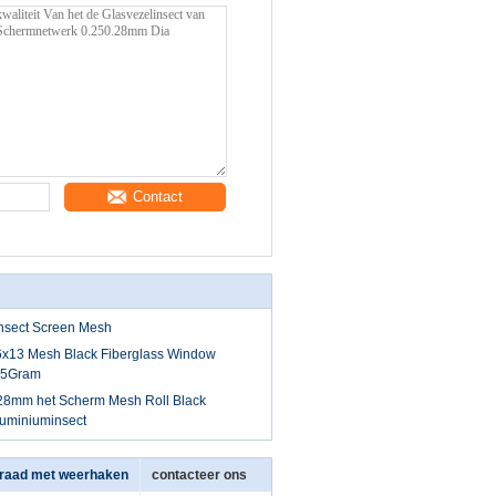
Contact
nsect Screen Mesh
6x13 Mesh Black Fiberglass Window
85Gram
28mm het Scherm Mesh Roll Black
luminiuminsect
raad met weerhaken
contacteer ons