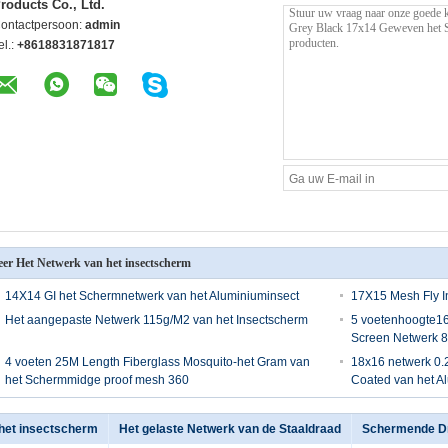
roducts Co., Ltd.
ontactpersoon:
admin
el.:
+8618831871817
er Het Netwerk van het insectscherm
14X14 GI het Schermnetwerk van het Aluminiuminsect
17X15 Mesh Fly I
Het aangepaste Netwerk 115g/M2 van het Insectscherm
5 voetenhoogte1
Screen Netwerk 
4 voeten 25M Length Fiberglass Mosquito-het Gram van
18x16 netwerk 0.
het Schermmidge proof mesh 360
Coated van het A
het insectscherm
Het gelaste Netwerk van de Staaldraad
Schermende D