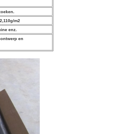
rzoeken.
2,110g/m2
uine enz.
sontwerp en