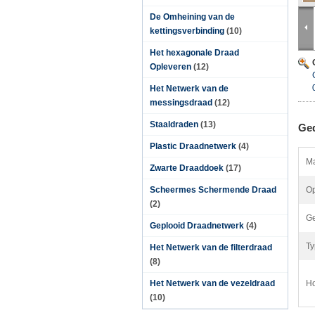
De Omheining van de
kettingsverbinding
(10)
Het hexagonale Draad
Opleveren
(12)
Het Netwerk van de
messingsdraad
(12)
Staaldraden
(13)
Ged
Plastic Draadnetwerk
(4)
Ma
Zwarte Draaddoek
(17)
Scheermes Schermende Draad
Op
(2)
Ge
Geplooid Draadnetwerk
(4)
Ty
Het Netwerk van de filterdraad
(8)
Het Netwerk van de vezeldraad
Ho
(10)