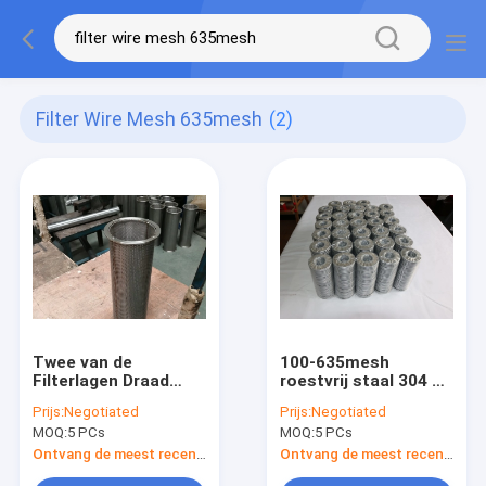
Filter Wire Mesh 635mesh
(2)
Twee van de
100-635mesh
Filterlagen Draad
roestvrij staal 304 de
Mesh Tube 100-
Draad Mesh Alkali
Prijs:
Negotiated
Prijs:
Negotiated
635mesh
Resistance van de
MOQ:
5 PCs
MOQ:
5 PCs
Luchtfilter
Ontvang de meest recente Prijs
Ontvang de meest recente Prijs