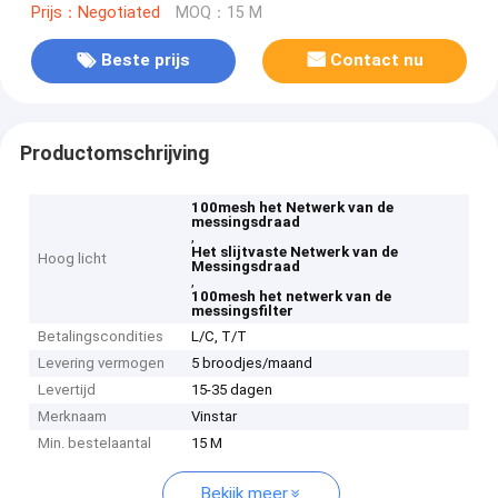
Prijs：Negotiated
MOQ：15 M
Beste prijs
Contact nu
Productomschrijving
100mesh het Netwerk van de
messingsdraad
,
Het slijtvaste Netwerk van de
Hoog licht
Messingsdraad
,
100mesh het netwerk van de
messingsfilter
Betalingscondities
L/C, T/T
Levering vermogen
5 broodjes/maand
Levertijd
15-35 dagen
Merknaam
Vinstar
Min. bestelaantal
15 M
Bekijk meer