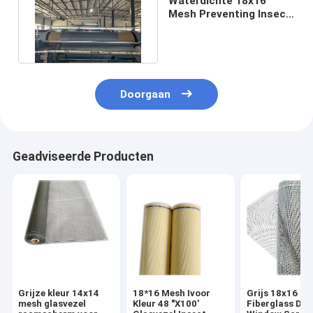
Waterdichte 18x16
Mesh Preventing Insect
Screen Mesh 90-
120g/M2
Doorgaan
Geadviseerde Producten
Grijze kleur 14x14
18*16 Mesh Ivoor
Grijs 18x16 M
mesh glasvezel
Kleur 48 "X100'
Fiberglass Doo