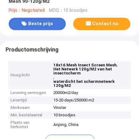
Mesh 90-120g/M2
Prijs：Negotiated
MOQ：10 broodjes
Beste prijs
Contact nu
Productomschrijving
,
18x16 Mesh Insect Screen Mesh
Het Netwerk 120g/M2 van het
insectscherm
Hoog licht
,
waterdicht het schermnetwerk
120g/M2
Levering vermogen
20000m2/day
Levertijd
15-20 days/250000 m2
Merknaam
Vinstar
Min. bestelaantal
10 broodjes
Plaats van
Anping, China
herkomst