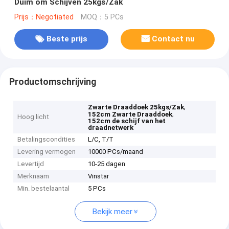
Duim om Schijven 25kgs/Zak
Prijs：Negotiated
MOQ：5 PCs
Beste prijs
Contact nu
Productomschrijving
,
Zwarte Draaddoek 25kgs/Zak
,
152cm Zwarte Draaddoek
Hoog licht
152cm de schijf van het
draadnetwerk
Betalingscondities
L/C, T/T
Levering vermogen
10000 PCs/maand
Levertijd
10-25 dagen
Merknaam
Vinstar
Min. bestelaantal
5 PCs
Bekijk meer