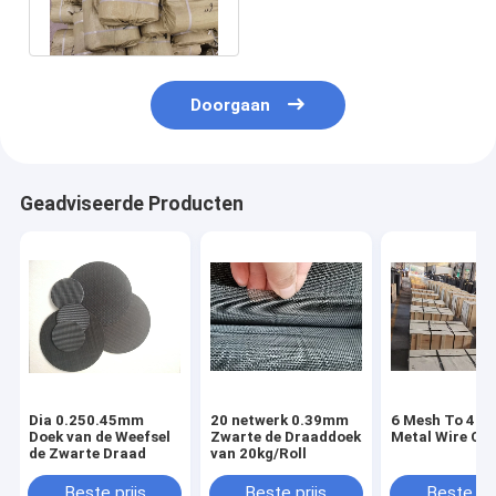
25kgs/Zak
Doorgaan
Geadviseerde Producten
Dia 0.250.45mm
20 netwerk 0.39mm
6 Mesh To 40 
Doek van de Weefsel
Zwarte de Draaddoek
Metal Wire Clo
de Zwarte Draad
van 20kg/Roll
Beste prijs
Beste prijs
Beste pri