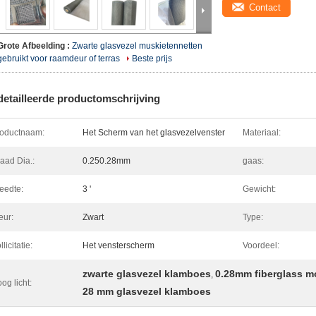
Contact
Grote Afbeelding :
Zwarte glasvezel muskietennetten
gebruikt voor raamdeur of terras
Beste prijs
etailleerde productomschrijving
oductnaam:
Het Scherm van het glasvezelvenster
Materiaal:
aad Dia.:
0.250.28mm
gaas:
eedte:
3 '
Gewicht:
eur:
Zwart
Type:
llicitatie:
Het vensterscherm
Voordeel:
zwarte glasvezel klamboes
0.28mm fiberglass m
,
og licht:
28 mm glasvezel klamboes