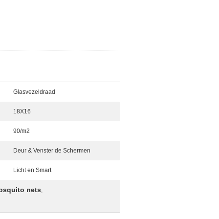
Glasvezeldraad
18X16
90/m2
Deur & Venster de Schermen
Licht en Smart
osquito nets
,