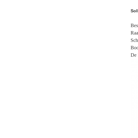
Soll
Bes
Raa
Sch
Boo
De 