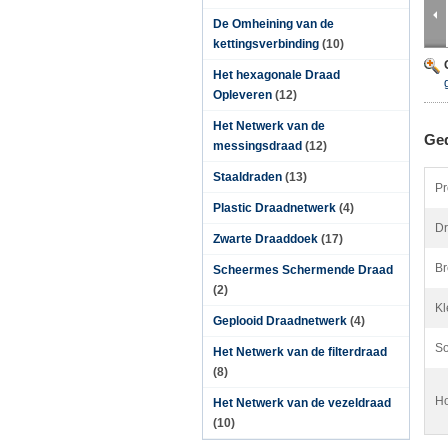
De Omheining van de
kettingsverbinding
(10)
Het hexagonale Draad
Opleveren
(12)
Het Netwerk van de
Ged
messingsdraad
(12)
Staaldraden
(13)
Pr
Plastic Draadnetwerk
(4)
Dr
Zwarte Draaddoek
(17)
Br
Scheermes Schermende Draad
(2)
Kl
Geplooid Draadnetwerk
(4)
So
Het Netwerk van de filterdraad
(8)
Ho
Het Netwerk van de vezeldraad
(10)