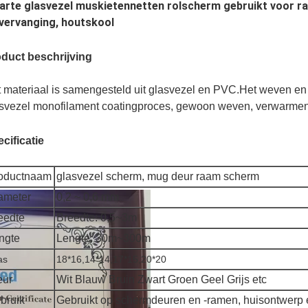
rte glasvezel muskietennetten rolscherm gebruikt voor ra
vervanging, houtskool
duct beschrijving
 materiaal is samengesteld uit glasvezel en PVC.Het weven e
svezel monofilament coatingproces, gewoon weven, verwarme
cificatie
oductnaam
glasvezel scherm, mug deur raam scherm
ameter
0,2 ~ 0,6 mm
eedte
Breedte: 0,5~3m
ngte
Lengte: 30m~300m
as
18*16,14*14,17*15,20*20
eur
Wit Blauw Bruin Zwart Groen Geel Grijs etc
bruik
Gebruikt op schermdeuren en -ramen, huisontwerp 