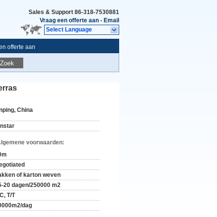
Sales & Support
86-318-7530881
Vraag een offerte aan
-
Email
Select Language
n offerte aan
Zoek
erras
nping, China
instar
Algemene voorwaarden:
0m
egotiated
akken of karton weven
5-20 dagen/250000 m2
C, T/T
0000m2/dag