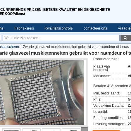
CURRERENDE PRIJZEN, BETERE KWALITEIT EN DE GESCHIKTE
ERKOOPdienst
ns
Fabrieksreis
Kwaliteitscontrole
contacteer ons
Vraag ee
insectscherm
Zwarte glasvezel muskietennetten gebruikt voor raamdeur of terras
rte glasvezel muskietennetten gebruikt voor raamdeur of t
Productdetails:
Plaats van
A
herkomst:
Merknaam:
V
Betalen & Verzenden 
Min. bestelaantal:
1
Prijs:
N
Verpakking Details:
Z
Levertijd:
1
Betalingscondities:
L/
Levering vermogen:
2