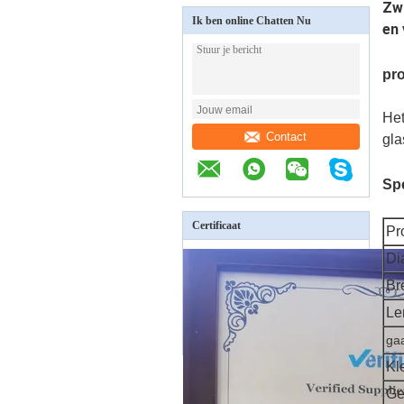
Zwa
Ik ben online Chatten Nu
en 
pro
Het
Contact
gla
Spe
Certificaat
Pr
Di
Br
Le
ga
Kl
Ge