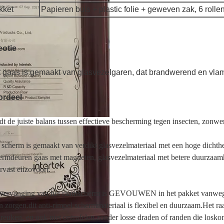
kket
Papieren buis + plastic folie + geweven zak, 6 rollen
eotie
 gaas is gemaakt van glasvezelgaren, dat brandwerend en vlam
ordeel
dt de juiste balans tussen effectieve bescherming tegen insecten, zonwe
 scherm is gemaakt van verdikt glasvezelmateriaal met een hoge dichth
ermdeuren gaas met magneten, glasvezelmateriaal met betere duurzaamhe
rvast enzovoort.
vervanging van het raamscherm is GEVOUWEN in het pakket vanwege r
n zorgen.dit anti-rimpel schermmateriaal is flexibel en duurzaam.Het raam
kreuken, en ook niet ontrafelen.zonder losse draden of randen die losk