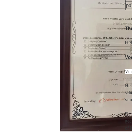
pa
Th
Het
Vo
Vin
Het
sch
vuu
De 
gee
of 