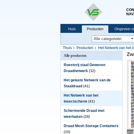
CON
NAV
Huis
Producten
Ongeveer o
Thuis
Producten
Het Netwerk van het 
Zwa
Alle producten
Roestvrij staal Geweven
Draadnetwerk
(32)
Het gelaste Netwerk van de
Staaldraad
(41)
Het Netwerk van het
insectscherm
(41)
Schermende Draad met
weerhaken
(28)
Draad Mesh Storage Containers
(10)