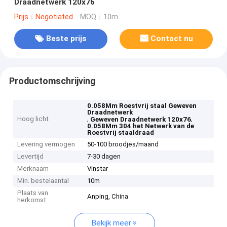
Draadnetwerk 120x76
Prijs：Negotiated
MOQ：10m
Beste prijs
Contact nu
Productomschrijving
0.058Mm Roestvrij staal Geweven
Draadnetwerk
Hoog licht
,
,
Geweven Draadnetwerk 120x76
0.058Mm 304 het Netwerk van de
Roestvrij staaldraad
Levering vermogen
50-100 broodjes/maand
Levertijd
7-30 dagen
Merknaam
Vinstar
Min. bestelaantal
10m
Plaats van
Anping, China
herkomst
Bekijk meer