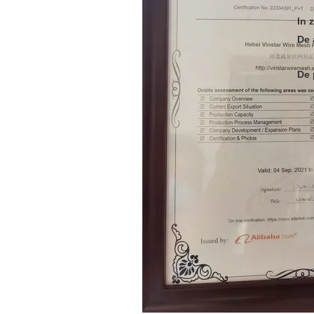
In 
De 
De 