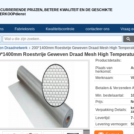
CURRERENDE PRIJZEN, BETERE KWALITEIT EN DE GESCHIKTE
ERKOOPdienst
ns
Fabrieksreis
Kwaliteitscontrole
contacteer ons
Vraag ee
ven Draadnetwerk
200*1400mm Roestvrije Geweven Draad Mesh High Temperatur
0*1400mm Roestvrije Geweven Draad Mesh High Temperatur
Productdetails:
Plaats van
A
herkomst:
Merknaam:
V
Betalen & Verzenden 
Min. bestelaantal:
1
Prijs:
N
k
Verpakking Details:
z
Levertijd:
7
Levering vermogen:
5