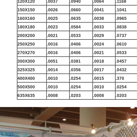
120X120
.0037
.0940
.0064
.1168
150X150
.0026
.0660
.0041
.1041
160X160
.0025
.0635
.0038
.0965
180X180
.0023
.0584
.0033
.0838
200X200
.0021
.0533
.0029
.0737
250X250
.0016
.0406
.0024
.0610
270X270
.0016
.0406
.0021
.0533
300X300
.0051
.0381
.0018
.0457
325X325
.0014
.0356
.0017
.0432
400X400
.0010
.0254
.0015
.370
500X500
.0010
.0254
.0010
.0254
635X635
.0008
.0203
.0008
.0203