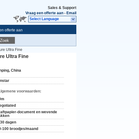
Sales & Support
Vraag een offerte aan
-
Email
Select Language
n offerte aan
Zoek
e Ultra Fine
e Ultra Fine
nping, China
instar
Algemene voorwaarden:
0m
egotiated
raftpapier-document en wevende
akken
-30 dagen
0-100 broodjes/maand