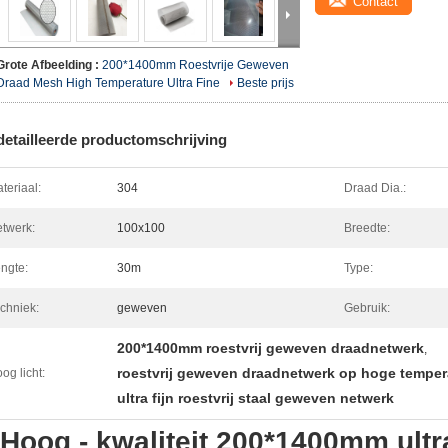
Contact
Grote Afbeelding :
200*1400mm Roestvrije Geweven
Draad Mesh High Temperature Ultra Fine
Beste prijs
etailleerde productomschrijving
teriaal:
304
Draad Dia.:
twerk:
100x100
Breedte:
ngte:
30m
Type:
chniek:
geweven
Gebruik:
200*1400mm roestvrij geweven draadnetwerk
,
roestvrij geweven draadnetwerk op hoge temper
og licht:
ultra fijn roestvrij staal geweven netwerk
Hoog - kwaliteit 200*1400mm ultra