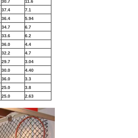
30.7
11.6
37.4
7.1
36.4
5.94
34.7
6.7
33.6
6.2
36.0
4.4
32.2
4.7
29.7
3.04
30.0
4.40
36.0
3.3
25.0
3.8
25.0
2.63