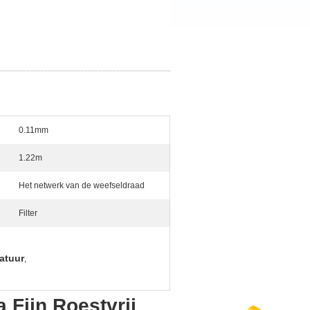
0.11mm
1.22m
Het netwerk van de weefseldraad
Filter
atuur
,
 Fijn Roestvrij