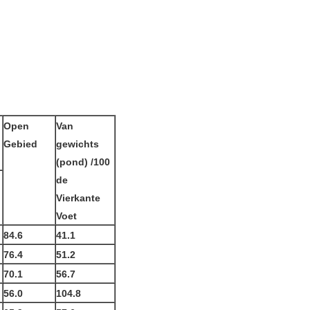
Open
Van
Gebied
gewichts
(pond) /100
de
Vierkante
Voet
84.6
41.1
76.4
51.2
70.1
56.7
56.0
104.8