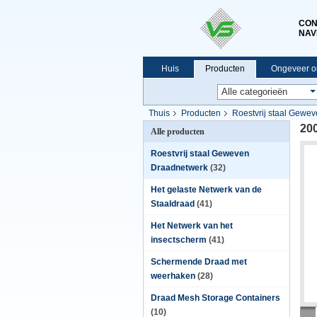
CON
NAV
Huis
Producten
Ongeveer o
Thuis
Producten
Roestvrij staal Gewe
20
Alle producten
Roestvrij staal Geweven
Draadnetwerk
(32)
Het gelaste Netwerk van de
Staaldraad
(41)
Het Netwerk van het
insectscherm
(41)
Schermende Draad met
weerhaken
(28)
Draad Mesh Storage Containers
(10)