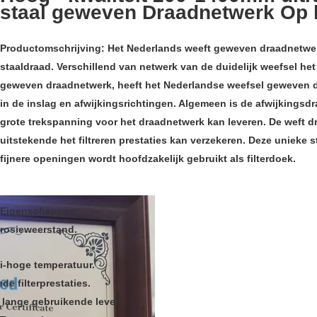
staal geweven Draadnetwerk Op 
Productomschrijving:
Het Nederlands weeft geweven draadnetwerk
staaldraad. Verschillend van netwerk van de duidelijk weefsel he
geweven draadnetwerk, heeft het Nederlandse weefsel geweven d
in de inslag en afwijkingsrichtingen. Algemeen is de afwijkingsdr
grote trekspanning voor het draadnetwerk kan leveren. De weft draa
uitstekende het filtreren prestaties kan verzekeren. Deze unieke st
fijnere openingen wordt hoofdzakelijk gebruikt als filterdoek.
Eigenschappen:
rosieweerstand.
i-hoge temperatuur.
de filterprestaties.
 lange gebruikende leven