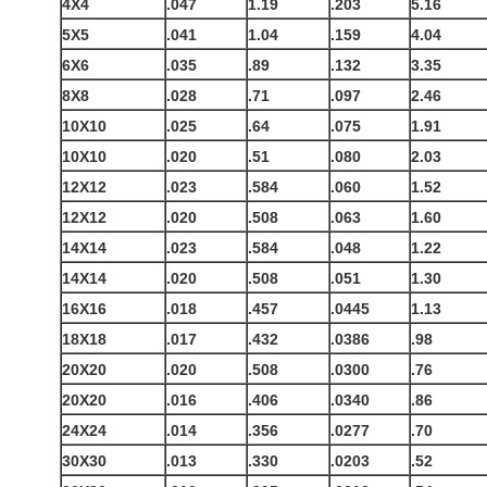
4X4
.047
1.19
.203
5.16
5X5
.041
1.04
.159
4.04
6X6
.035
.89
.132
3.35
8X8
.028
.71
.097
2.46
10X10
.025
.64
.075
1.91
10X10
.020
.51
.080
2.03
12X12
.023
.584
.060
1.52
12X12
.020
.508
.063
1.60
14X14
.023
.584
.048
1.22
14X14
.020
.508
.051
1.30
16X16
.018
.457
.0445
1.13
18X18
.017
.432
.0386
.98
20X20
.020
.508
.0300
.76
20X20
.016
.406
.0340
.86
24X24
.014
.356
.0277
.70
30X30
.013
.330
.0203
.52