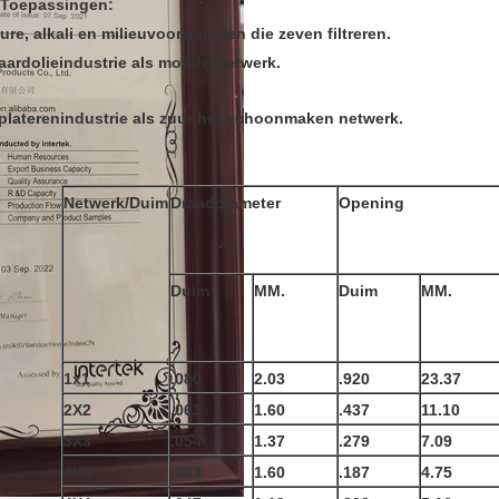
Toepassingen:
zure, alkali en milieuvoorwaarden die zeven filtreren.
aardolieindustrie als moddernetwerk.
platerenindustrie als zuur het schoonmaken netwerk.
Netwerk/Duim
Draaddiameter
Opening
Duim
MM.
Duim
MM.
1x1
.080
2.03
.920
23.37
2X2
.063
1.60
.437
11.10
3X3
.054
1.37
.279
7.09
4X4
.063
1.60
.187
4.75