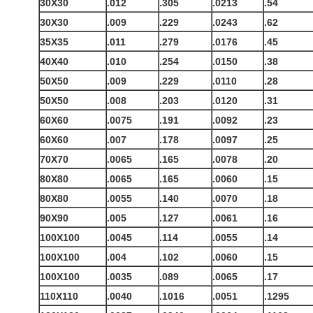
30X30
.012
.305
.0213
.54
30X30
.009
.229
.0243
.62
35X35
.011
.279
.0176
.45
40X40
.010
.254
.0150
.38
50X50
.009
.229
.0110
.28
50X50
.008
.203
.0120
.31
60X60
.0075
.191
.0092
.23
60X60
.007
.178
.0097
.25
70X70
.0065
.165
.0078
.20
80X80
.0065
.165
.0060
.15
80X80
.0055
.140
.0070
.18
90X90
.005
.127
.0061
.16
100X100
.0045
.114
.0055
.14
100X100
.004
.102
.0060
.15
100X100
.0035
.089
.0065
.17
110X110
.0040
.1016
.0051
.1295